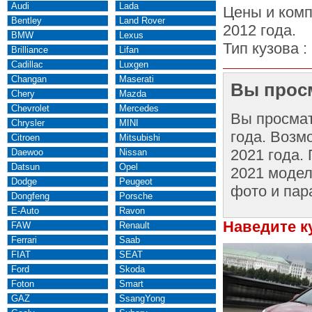
Audi
Lada
Цены и комп
Bentley
Land Rover
2012 года.
BMW
Lexus
Тип кузова :
Brilliance
Lifan
Cadillac
Luxgen
Changan
Maserati
Вы просм
Chery
Mazda
Chevrolet
Mercedes
Вы просма
Chrysler
MINI
года. Возм
Citroen
Mitsubishi
2021 года.
Daewoo
Nissan
Datsun
Opel
2021 модел
Dodge
Peugeot
фото и пар
Dongfeng
Porsche
E-Auto
Ravon
Наведите к
FAW
Renault
Ferrari
Saab
FIAT
SEAT
Ford
Skoda
Foton
Smart
GAZ
SsangYong