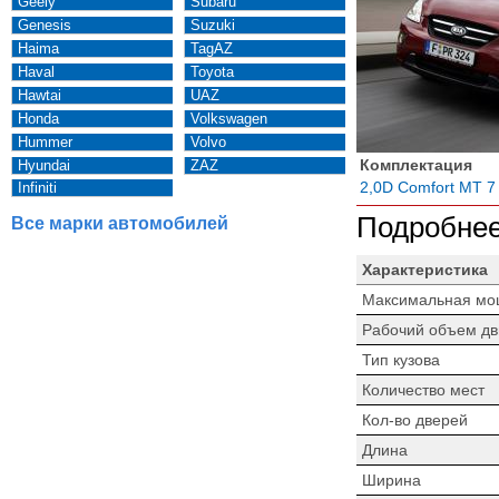
Geely
Subaru
Genesis
Suzuki
Haima
TagAZ
Haval
Toyota
Hawtai
UAZ
Honda
Volkswagen
Hummer
Volvo
Комплектация
Hyundai
ZAZ
2,0D Comfort MT 7
Infiniti
Подробнее
Все марки автомобилей
Характеристика
Максимальная мо
Рабочий объем дв
Тип кузова
Количество мест
Кол-во дверей
Длина
Ширина