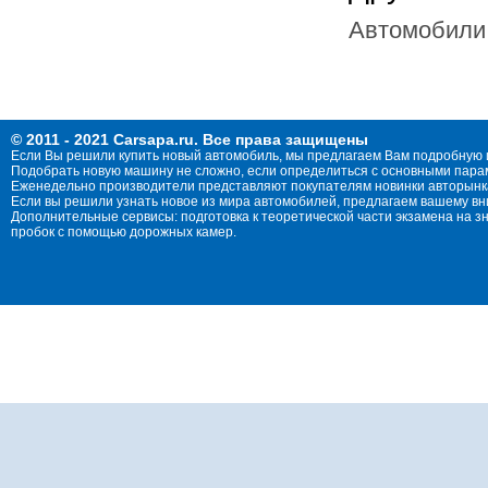
Автомобили 
© 2011 - 2021 Carsapa.ru. Все права защищены
Если Вы решили купить новый автомобиль, мы предлагаем Вам подробную 
Подобрать новую машину не сложно, если определиться с основными параме
Еженедельно производители представляют покупателям новинки авторынка
Если вы решили узнать новое из мира автомобилей, предлагаем вашему в
Дополнительные сервисы: подготовка к теоретической части экзамена на 
пробок с помощью дорожных камер.