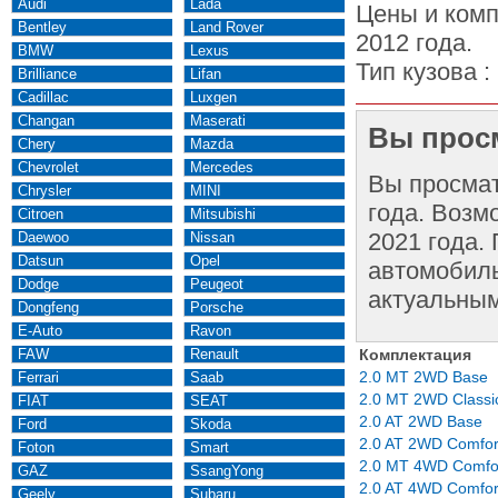
Audi
Lada
Цены и комп
Bentley
Land Rover
2012 года.
BMW
Lexus
Тип кузова :
Brilliance
Lifan
Cadillac
Luxgen
Changan
Maserati
Вы просм
Chery
Mazda
Chevrolet
Mercedes
Вы просма
Chrysler
MINI
года. Возм
Citroen
Mitsubishi
2021 года.
Daewoo
Nissan
Datsun
Opel
автомобиль
Dodge
Peugeot
актуальным
Dongfeng
Porsche
E-Auto
Ravon
FAW
Renault
Комплектация
2.0 MT 2WD Base
Ferrari
Saab
2.0 MT 2WD Classi
FIAT
SEAT
2.0 AT 2WD Base
Ford
Skoda
2.0 AT 2WD Comfor
Foton
Smart
2.0 MT 4WD Comfo
GAZ
SsangYong
2.0 AT 4WD Comfor
Geely
Subaru