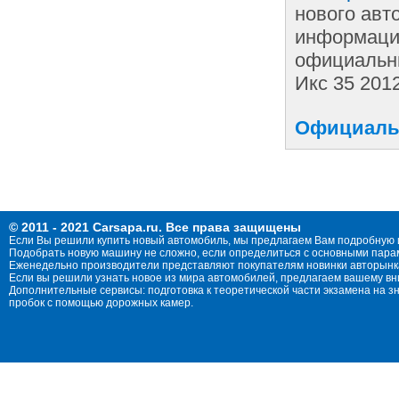
нового авт
информации
официальны
Икс 35 2012
Официальн
© 2011 - 2021 Carsapa.ru. Все права защищены
Если Вы решили купить новый автомобиль, мы предлагаем Вам подробную 
Подобрать новую машину не сложно, если определиться с основными параме
Еженедельно производители представляют покупателям новинки авторынка
Если вы решили узнать новое из мира автомобилей, предлагаем вашему в
Дополнительные сервисы: подготовка к теоретической части экзамена на 
пробок с помощью дорожных камер.