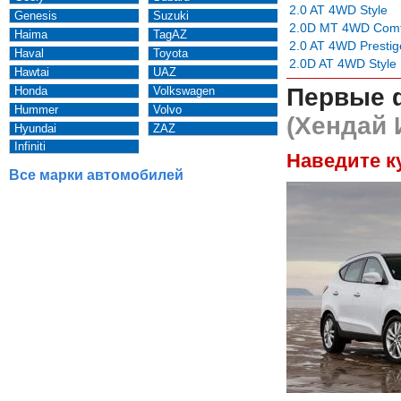
2.0 AT 4WD Style
Genesis
Suzuki
2.0D MT 4WD Comf
Haima
TagAZ
2.0 AT 4WD Prestig
Haval
Toyota
2.0D AT 4WD Style
Hawtai
UAZ
Первые 
Honda
Volkswagen
Hummer
Volvo
(Хендай 
Hyundai
ZAZ
Infiniti
Наведите к
Все марки автомобилей