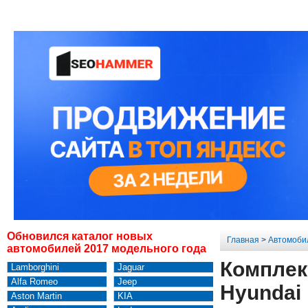
Обновился каталог новых
Главная
>
Автомоби
автомобилей 2017 модельного года
Комплек
Lamborghini
Jaguar
Alfa Romeo
Jeep
Hyundai 
Aston Martin
KIA