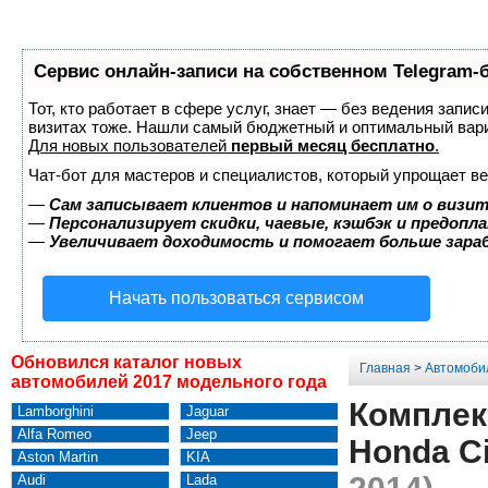
Сервис онлайн-записи на собственном Telegram-
Тот, кто работает в сфере услуг, знает — без ведения запис
визитах тоже. Нашли самый бюджетный и оптимальный вар
Для новых пользователей
первый месяц бесплатно
.
Чат-бот для мастеров и специалистов, который упрощает ве
—
Сам записывает клиентов и напоминает им о визит
—
Персонализирует скидки, чаевые, кэшбэк и предопл
—
Увеличивает доходимость и помогает больше зар
Начать пользоваться сервисом
Обновился каталог новых
Главная
>
Автомоби
автомобилей 2017 модельного года
Комплек
Lamborghini
Jaguar
Alfa Romeo
Jeep
Honda Ci
Aston Martin
KIA
Audi
Lada