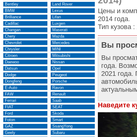
2014)
Bentley
Land Rover
Цены и комп
BMW
Lexus
Brilliance
Lifan
2014 года.
Cadillac
Luxgen
Тип кузова :
Changan
Maserati
Chery
Mazda
Chevrolet
Mercedes
Вы просм
Chrysler
MINI
Citroen
Mitsubishi
Вы просма
Daewoo
Nissan
года. Возм
Datsun
Opel
2021 года.
Dodge
Peugeot
автомобиль
Dongfeng
Porsche
E-Auto
Ravon
актуальным
FAW
Renault
Ferrari
Saab
Наведите к
FIAT
SEAT
Ford
Skoda
Foton
Smart
GAZ
SsangYong
Geely
Subaru