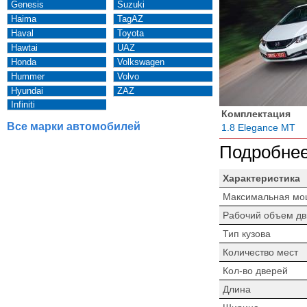
Genesis
Suzuki
Haima
TagAZ
Haval
Toyota
Hawtai
UAZ
Honda
Volkswagen
Hummer
Volvo
Hyundai
ZAZ
Infiniti
Комплектация
Все марки автомобилей
1.8 Elegance MT
Подробнее
Характеристика
Максимальная мо
Рабочий объем дв
Тип кузова
Количество мест
Кол-во дверей
Длина