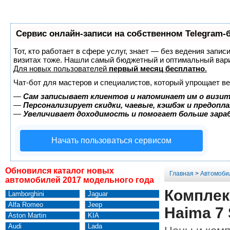
Сервис онлайн-записи на собственном Telegram-
Тот, кто работает в сфере услуг, знает — без ведения запис
визитах тоже. Нашли самый бюджетный и оптимальный вар
Для новых пользователей
первый месяц бесплатно
.
Чат-бот для мастеров и специалистов, который упрощает ве
—
Сам записывает клиентов и напоминает им о визит
—
Персонализирует скидки, чаевые, кэшбэк и предопл
—
Увеличивает доходимость и помогает больше зар
Начать пользоваться сервисом
Обновился каталог новых
Главная
>
Автомоби
автомобилей 2017 модельного года
Комплек
Lamborghini
Jaguar
Alfa Romeo
Jeep
Haima 7
Aston Martin
KIA
Audi
Lada