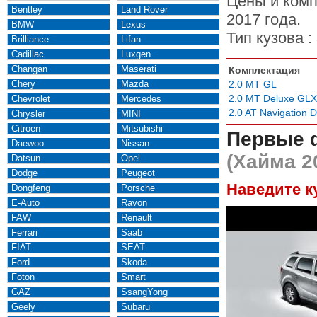
Цены и комп
Bentley
Land Rover
2017 года.
BMW
Lexus
Тип кузова :
Brilliance
Lifan
Cadillac
Luxgen
Changan
Maserati
Комплектация
Chery
Mazda
2.0 MT GL
2.0 MT Deluxe GLX
Chevrolet
Mercedes
2.0 AT Navigation 
Chrysler
MINI
Citroen
Mitsubishi
Первые 
Daewoo
Nissan
(Хайма 2
Datsun
Opel
Dodge
Peugeot
Наведите к
Dongfeng
Porsche
E-Auto
Ravon
FAW
Renault
Ferrari
Saab
FIAT
SEAT
Ford
Skoda
Foton
Smart
GAZ
SsangYong
Geely
Subaru