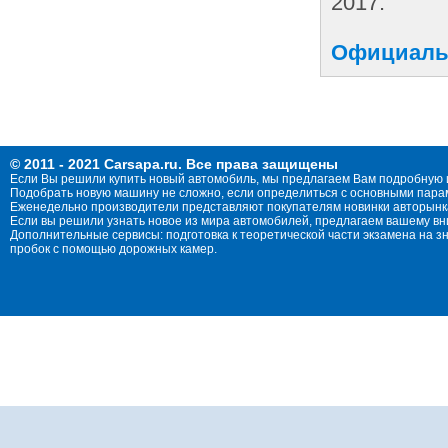
2017.
Официальн
© 2011 - 2021 Carsapa.ru. Все права защищены
Если Вы решили купить новый автомобиль, мы предлагаем Вам подробную 
Подобрать новую машину не сложно, если определиться с основными параме
Еженедельно производители представляют покупателям новинки авторынка
Если вы решили узнать новое из мира автомобилей, предлагаем вашему в
Дополнительные сервисы: подготовка к теоретической части экзамена на 
пробок с помощью дорожных камер.