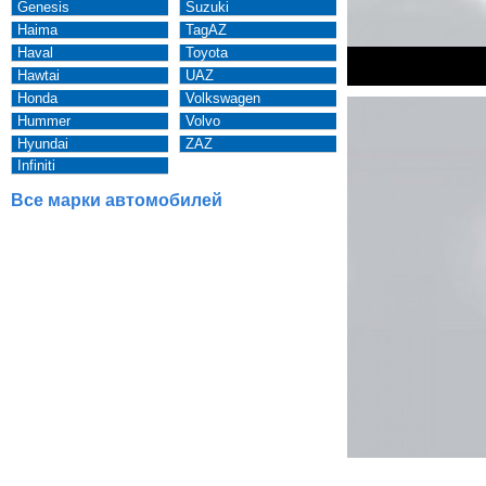
Genesis
Suzuki
Haima
TagAZ
Haval
Toyota
Hawtai
UAZ
Honda
Volkswagen
Hummer
Volvo
Hyundai
ZAZ
Infiniti
Все марки автомобилей