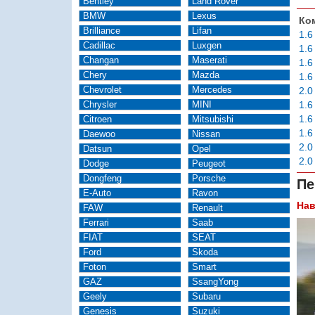
Bentley
Land Rover
BMW
Lexus
Ко
Brilliance
Lifan
1.6
Cadillac
Luxgen
1.6
Changan
Maserati
1.6
Chery
Mazda
1.6
Chevrolet
Mercedes
2.0
Chrysler
MINI
1.6
1.6
Citroen
Mitsubishi
1.6
Daewoo
Nissan
2.0
Datsun
Opel
2.0
Dodge
Peugeot
Dongfeng
Porsche
Пе
E-Auto
Ravon
Нав
FAW
Renault
Ferrari
Saab
FIAT
SEAT
Ford
Skoda
Foton
Smart
GAZ
SsangYong
Geely
Subaru
Genesis
Suzuki