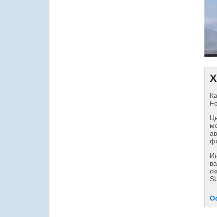
Х
Ка
Fo
Це
мо
ав
фо
И
ва
ск
S
О