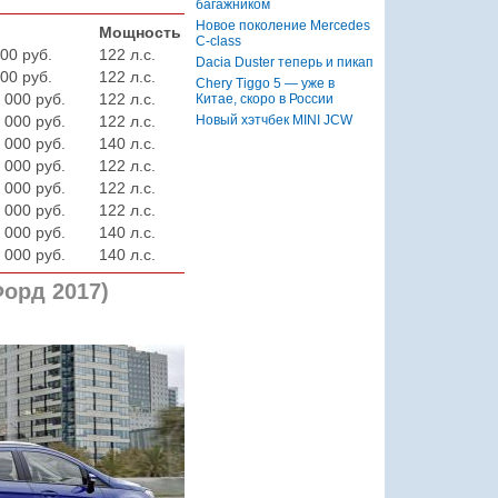
багажником
Новое поколение Mercedes
Мощность
C-class
00 руб.
122 л.с.
Dacia Duster теперь и пикап
00 руб.
122 л.с.
Chery Tiggo 5 — уже в
 000 руб.
122 л.с.
Китае, скоро в России
Новый хэтчбек MINI JCW
 000 руб.
122 л.с.
 000 руб.
140 л.с.
 000 руб.
122 л.с.
 000 руб.
122 л.с.
 000 руб.
122 л.с.
 000 руб.
140 л.с.
 000 руб.
140 л.с.
орд 2017)