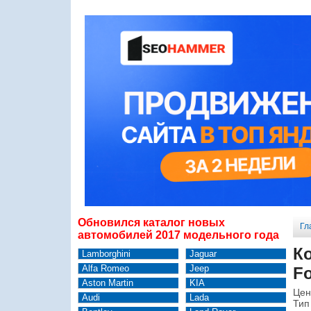
Обновился каталог новых
Гл
автомобилей 2017 модельного года
К
Lamborghini
Jaguar
Alfa Romeo
Jeep
Fo
Aston Martin
KIA
Цен
Audi
Lada
Тип