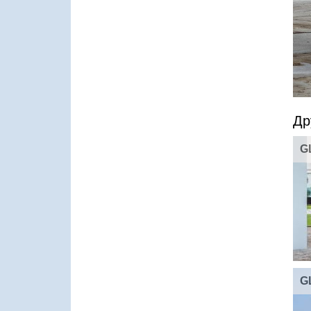
Др
G
G