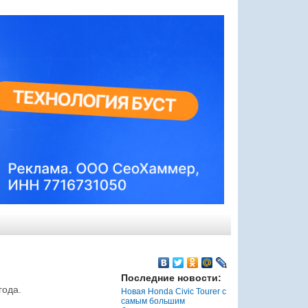
Последние новости:
года.
Новая Honda Civic Tourer с
самым большим