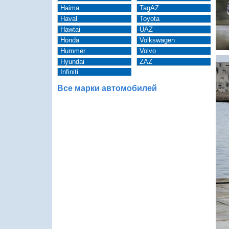
Haima
TagAZ
Haval
Toyota
Hawtai
UAZ
Honda
Volkswagen
Hummer
Volvo
Hyundai
ZAZ
Infiniti
Все марки автомобилей