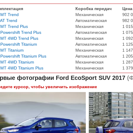
мплектация
Коробка передач
Цена
 MT Trend
Механическая
902 0
 AT Trend
Автоматическая
982 0
 MT Trend Plus
Механическая
1 015
 Powershift Trend Plus
Автоматическая
1 075
 MT 4WD Trend Plus
Механическая
1 092
 Powershift Titanium
Автоматическая
1 125
 MT Titanium
Механическая
1 147
 Powershift Titanium Plus
Автоматическая
1 205
 MT 4WD Titanium
Механическая
1 287
 MT 4WD Titanium Plus
Механическая
1 379
рвые фотографии
Ford EcoSport SUV 2017
(Ф
едите курсор, чтобы увеличить изображение