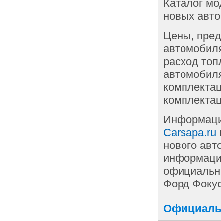
Каталог мо
новых авто
Цены, пред
автомобиля
расход топ
автомобиля
комплектац
комплектац
Информаци
Carsapa.ru
нового авт
информации
официальны
Форд Фокус
Официальн