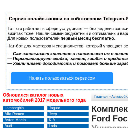
Сервис онлайн-записи на собственном Telegram-
Тот, кто работает в сфере услуг, знает — без ведения запис
визитах тоже. Нашли самый бюджетный и оптимальный вар
Для новых пользователей
первый месяц бесплатно
.
Чат-бот для мастеров и специалистов, который упрощает ве
—
Сам записывает клиентов и напоминает им о визит
—
Персонализирует скидки, чаевые, кэшбэк и предопл
—
Увеличивает доходимость и помогает больше зар
Начать пользоваться сервисом
Обновился каталог новых
Главная
>
Автомоби
автомобилей 2017 модельного года
Комплек
Lamborghini
Jaguar
Alfa Romeo
Jeep
Ford Fo
Aston Martin
KIA
Audi
Lada