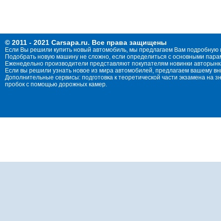
© 2011 - 2021 Carsapa.ru. Все права защищены
Если Вы решили купить новый автомобиль, мы предлагаем Вам подробную 
Подобрать новую машину не сложно, если определиться с основными параме
Еженедельно производители представляют покупателям новинки авторынка
Если вы решили узнать новое из мира автомобилей, предлагаем вашему в
Дополнительные сервисы: подготовка к теоретической части экзамена на 
пробок с помощью дорожных камер.