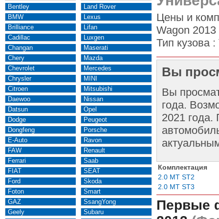
Универс
Bentley
Land Rover
Цены и комп
BMW
Lexus
Brilliance
Lifan
Wagon 2013 
Cadillac
Luxgen
Тип кузова :
Changan
Maserati
Chery
Mazda
Chevrolet
Mercedes
Вы просм
Chrysler
MINI
Citroen
Mitsubishi
Вы просма
Daewoo
Nissan
года. Возм
Datsun
Opel
2021 года.
Dodge
Peugeot
автомобиль
Dongfeng
Porsche
E-Auto
Ravon
актуальным
FAW
Renault
Ferrari
Saab
Комплектация
FIAT
SEAT
2.0 MT ST2
Ford
Skoda
2.0 MT ST3
Foton
Smart
Первые 
GAZ
SsangYong
Geely
Subaru