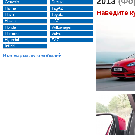
2013
(Фор
Genesis
Suzuki
Haima
TagAZ
Наведите к
Haval
Toyota
Hawtai
UAZ
Honda
Volkswagen
Hummer
Volvo
Hyundai
ZAZ
Infiniti
Все марки автомобилей