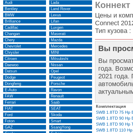
Коннект 
Audi
Lada
Bentley
Land Rover
Цены и комп
BMW
Lexus
Brilliance
Lifan
Connect 2012
Cadillac
Luxgen
Тип кузова :
Changan
Maserati
Chery
Mazda
Chevrolet
Mercedes
Вы просм
Chrysler
MINI
Citroen
Mitsubishi
Вы просма
Daewoo
Nissan
года. Возм
Datsun
Opel
2021 года.
Dodge
Peugeot
автомобиль
Dongfeng
Porsche
E-Auto
Ravon
актуальным
FAW
Renault
Ferrari
Saab
Комплектация
FIAT
SEAT
SWB 1.8TD 75 Hp 
Ford
Skoda
SWB 1.8TD 90 Hp 
Foton
Smart
SWB 1.8TD 90 Hp 
GAZ
SsangYong
SWB 1.8TD 110 Hp