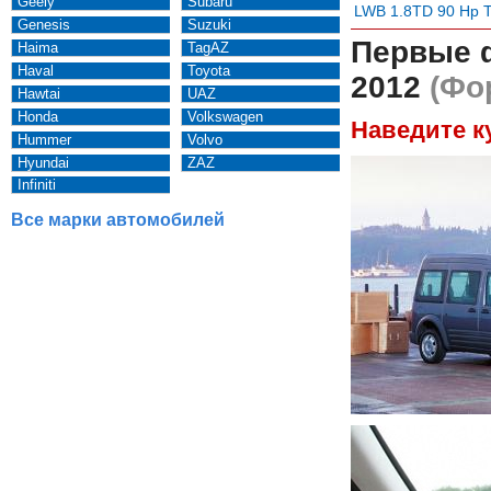
Geely
Subaru
LWB 1.8TD 90 Hp 
Genesis
Suzuki
Первые 
Haima
TagAZ
Haval
Toyota
2012
(Фор
Hawtai
UAZ
Honda
Volkswagen
Наведите к
Hummer
Volvo
Hyundai
ZAZ
Infiniti
Все марки автомобилей