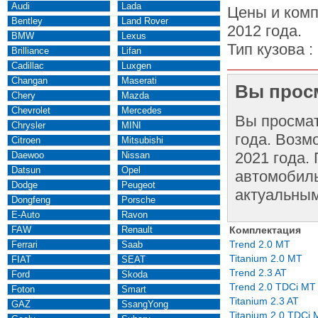
Audi
Lada
Цены и комп
Bentley
Land Rover
2012 года.
BMW
Lexus
Тип кузова :
Brilliance
Lifan
Cadillac
Luxgen
Changan
Maserati
Вы просм
Chery
Mazda
Chevrolet
Mercedes
Вы просма
Chrysler
MINI
года. Возм
Citroen
Mitsubishi
2021 года.
Daewoo
Nissan
Datsun
Opel
автомобиль
Dodge
Peugeot
актуальным
Dongfeng
Porsche
E-Auto
Ravon
FAW
Renault
Комплектация
Trend 2.0 MT
Ferrari
Saab
Titanium 2.0 MT
FIAT
SEAT
Trend 2.3 AT
Ford
Skoda
Trend 2.0 TDCi MT
Foton
Smart
Titanium 2.3 AT
GAZ
SsangYong
Titanium 2.0 TDCi