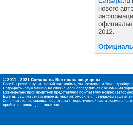
Carsapa.ru
нового авт
информации
официальны
2012.
Официальн
© 2011 - 2021 Carsapa.ru. Все права защищены
Если Вы решили купить новый автомобиль, мы предлагаем Вам подробную 
Подобрать новую машину не сложно, если определиться с основными параме
Еженедельно производители представляют покупателям новинки авторынка
Если вы решили узнать новое из мира автомобилей, предлагаем вашему в
Дополнительные сервисы: подготовка к теоретической части экзамена на 
пробок с помощью дорожных камер.