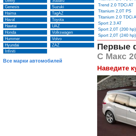
Geely
Subaru
Trend 2.0 TDCi AT
Genesis
Suzuki
Titanium 2,0T PS
Haima
TagAZ
Titanium 2.0 TDCi 
Haval
Toyota
Sport 2.3 AT
Hawtai
UAZ
Sport 2,0T (200 hp
Honda
Volkswagen
Sport 2,0T (240 hp
Hummer
Volvo
Первые 
Hyundai
ZAZ
Infiniti
С Макс 2
Все марки автомобилей
Наведите к