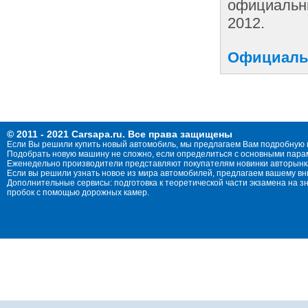
официальны
2012.
Официальн
© 2011 - 2021 Carsapa.ru. Все права защищены
Если Вы решили купить новый автомобиль, мы предлагаем Вам подробную 
Подобрать новую машину не сложно, если определиться с основными параме
Еженедельно производители представляют покупателям новинки авторынка
Если вы решили узнать новое из мира автомобилей, предлагаем вашему в
Дополнительные сервисы: подготовка к теоретической части экзамена на 
пробок с помощью дорожных камер.