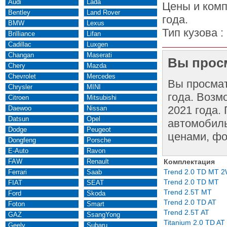
Audi
Lada
Цены и комп
Bentley
Land Rover
года.
BMW
Lexus
Тип кузова :
Brilliance
Lifan
Cadillac
Luxgen
Changan
Maserati
Вы просм
Chery
Mazda
Chevrolet
Mercedes
Вы просма
Chrysler
MINI
года. Возм
Citroen
Mitsubishi
2021 года.
Daewoo
Nissan
Datsun
Opel
автомобиль
Dodge
Peugeot
ценами, фо
Dongfeng
Porsche
E-Auto
Ravon
FAW
Renault
Комплектация
Trend 2.0 TD MT 
Ferrari
Saab
Trend 2.0 TD MT
FIAT
SEAT
Trend 2.5T MT
Ford
Skoda
Trend 2.0 TD AT
Foton
Smart
Trend 2.5T AT
GAZ
SsangYong
Titanium 2.0 TD AT
Geely
Subaru