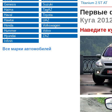
Titanium 2.5T AT
Genesis
Suzuki
Haima
TagAZ
Первые 
Haval
Toyota
Куга 2012
Hawtai
UAZ
Honda
Volkswagen
Наведите к
Hummer
Volvo
Hyundai
ZAZ
Infiniti
Все марки автомобилей