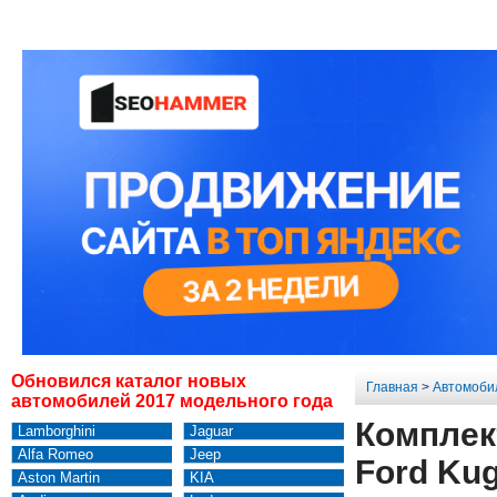
Обновился каталог новых
Главная
>
Автомоби
автомобилей 2017 модельного года
Комплек
Lamborghini
Jaguar
Alfa Romeo
Jeep
Ford Ku
Aston Martin
KIA