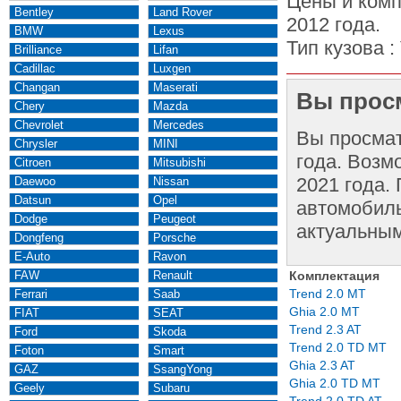
Цены и комп
Bentley
Land Rover
2012 года.
BMW
Lexus
Тип кузова :
Brilliance
Lifan
Cadillac
Luxgen
Changan
Maserati
Вы просм
Chery
Mazda
Chevrolet
Mercedes
Вы просма
Chrysler
MINI
года. Возм
Citroen
Mitsubishi
2021 года.
Daewoo
Nissan
Datsun
Opel
автомобиль
Dodge
Peugeot
актуальным
Dongfeng
Porsche
E-Auto
Ravon
FAW
Renault
Комплектация
Trend 2.0 MT
Ferrari
Saab
Ghia 2.0 MT
FIAT
SEAT
Trend 2.3 AT
Ford
Skoda
Trend 2.0 TD MT
Foton
Smart
Ghia 2.3 AT
GAZ
SsangYong
Ghia 2.0 TD MT
Geely
Subaru
Trend 2.0 TD AT