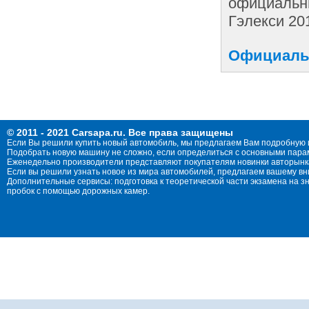
официальны
Гэлекси 20
Официальн
© 2011 - 2021 Carsapa.ru. Все права защищены
Если Вы решили купить новый автомобиль, мы предлагаем Вам подробную 
Подобрать новую машину не сложно, если определиться с основными параме
Еженедельно производители представляют покупателям новинки авторынка
Если вы решили узнать новое из мира автомобилей, предлагаем вашему в
Дополнительные сервисы: подготовка к теоретической части экзамена на 
пробок с помощью дорожных камер.