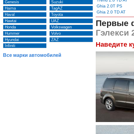
Genesis
Suzuki
Ghia 2.0T PS
Haima
TagAZ
Ghia 2.0 TD AT
Haval
Toyota
Hawtai
UAZ
Первые 
Honda
Volkswagen
Гэлекси 
Hummer
Volvo
Hyundai
ZAZ
Наведите к
Infiniti
Все марки автомобилей