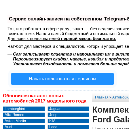
Сервис онлайн-записи на собственном Telegram-
Тот, кто работает в сфере услуг, знает — без ведения запис
визитах тоже. Нашли самый бюджетный и оптимальный вар
Для новых пользователей
первый месяц бесплатно
.
Чат-бот для мастеров и специалистов, который упрощает ве
—
Сам записывает клиентов и напоминает им о визит
—
Персонализирует скидки, чаевые, кэшбэк и предопл
—
Увеличивает доходимость и помогает больше зар
Начать пользоваться сервисом
Обновился каталог новых
Главная
>
Автомоби
автомобилей 2017 модельного года
Комплек
Lamborghini
Jaguar
Alfa Romeo
Jeep
Ford Gal
Aston Martin
KIA
Audi
Lada