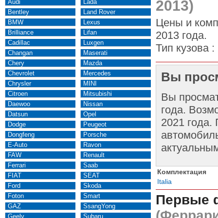
2013)
Audi
Lada
Bentley
Land Rover
Цены и компл
BMW
Lexus
Brilliance
Lifan
2013 года.
Cadillac
Luxgen
Тип кузова :
Changan
Maserati
Chery
Mazda
Chevrolet
Mercedes
Вы просм
Chrysler
MINI
Citroen
Mitsubishi
Вы просма
Daewoo
Nissan
года. Возм
Datsun
Opel
2021 года.
Dodge
Peugeot
автомобиль
Dongfeng
Porsche
E-Auto
Ravon
актуальным
FAW
Renault
Ferrari
Saab
Комплектация
FIAT
SEAT
Italia
Ford
Skoda
Foton
Smart
Первые 
GAZ
SsangYong
(Феррари
Geely
Subaru