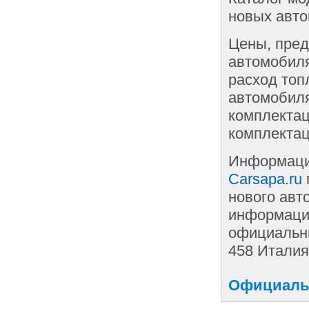
новых автом
Цены, пред
автомобиля
расход топ
автомобиля
комплектац
комплектац
Информаци
Carsapa.ru
нового авт
информации
официальны
458 Италия
Официальн