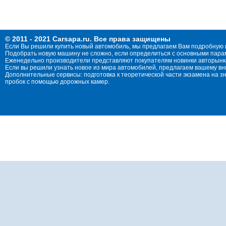
© 2011 - 2021 Carsapa.ru. Все права защищены
Если Вы решили купить новый автомобиль, мы предлагаем Вам подробную 
Подобрать новую машину не сложно, если определиться с основными параме
Еженедельно производители представляют покупателям новинки авторынка
Если вы решили узнать новое из мира автомобилей, предлагаем вашему в
Дополнительные сервисы: подготовка к теоретической части экзамена на 
пробок с помощью дорожных камер.