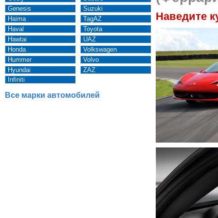
Genesis
Suzuki
Наведите к
Haima
TagAZ
Haval
Toyota
Hawtai
UAZ
Honda
Volkswagen
Hummer
Volvo
Hyundai
ZAZ
Infiniti
Все марки автомобилей