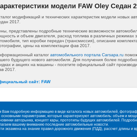
арактеристики модели FAW Oley Седан 2
талог модификаций и технических характеристик модели новых а
дан 2017.
ны, представлены подробные технические возможности автомобиля
щность и объем двигателя, расход топлива в различных режимах 
томобиля, тип коробки передач (трансмиссия), описание комплект
тографии, цены на комплектации фав 2017.
нформационный каталог
автомобильного портала Carsapa.ru
помож
шего будущего нового автомобиля. Для получения более подробн
идках и акциях на машины - посетите официальный сайт производ
в 2017.
фициальный сайт: FAW
м Вам подробную информацию в виде каталога новых автомобилей, фотографи
 основными параметрами, которые характеризуют автомобиль: объем и мощнос
овинки авторынка, концепт кары, прототипы будущих автомобилей. Подробн
длагаем вашему вниманию последние автомобильные новости.
сти экзамена на знание правил дорожного движения (ПДД), рассчет длины и 