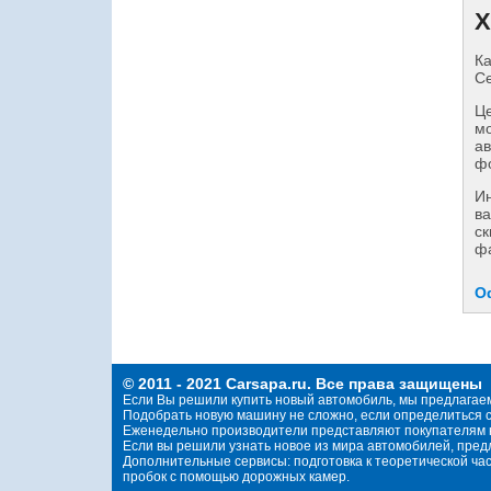
Х
Ка
Се
Це
мо
ав
фо
И
ва
ск
фа
О
© 2011 - 2021 Carsapa.ru. Все права защищены
Если Вы решили купить новый автомобиль, мы предлагае
Подобрать новую машину не сложно, если определиться с
Еженедельно производители представляют покупателям н
Если вы решили узнать новое из мира автомобилей, пре
Дополнительные сервисы: подготовка к теоретической ча
пробок с помощью дорожных камер.