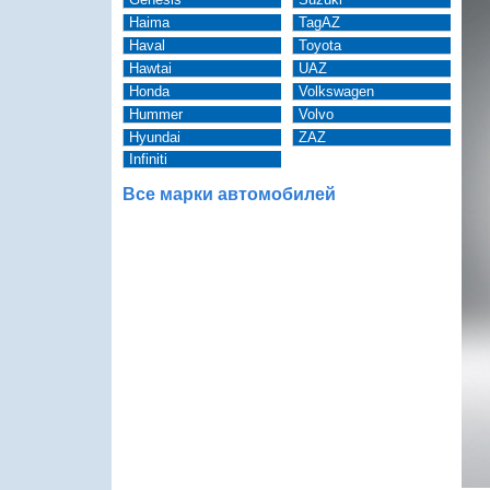
Haima
TagAZ
Haval
Toyota
Hawtai
UAZ
Honda
Volkswagen
Hummer
Volvo
Hyundai
ZAZ
Infiniti
Все марки автомобилей