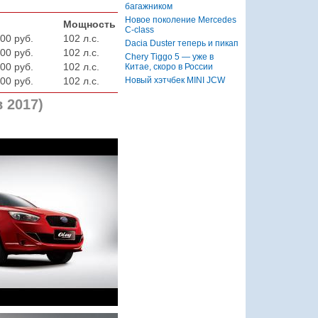
багажником
Новое поколение Mercedes
Мощность
C-class
00 руб.
102 л.с.
Dacia Duster теперь и пикап
00 руб.
102 л.с.
Chery Tiggo 5 — уже в
00 руб.
102 л.с.
Китае, скоро в России
Новый хэтчбек MINI JCW
00 руб.
102 л.с.
 2017)