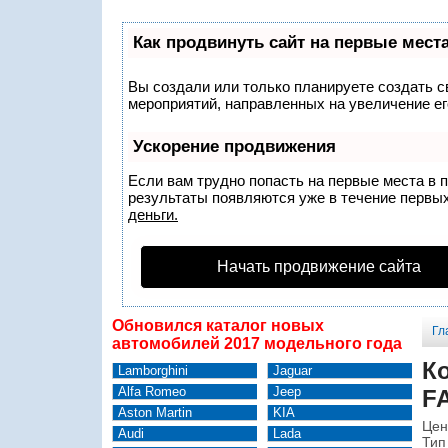
Как продвинуть сайт на первые мест
Вы создали или только планируете создать св
мероприятий, направленных на увеличение ег
Ускорение продвижения
Если вам трудно попасть на первые места в 
результаты появляются уже в течение первых 
деньги.
Начать продвижение сайта
Обновился каталог новых
Гл
автомобилей 2017 модельного года
К
Lamborghini
Jaguar
Alfa Romeo
Jeep
F
Aston Martin
KIA
Цен
Audi
Lada
Тип