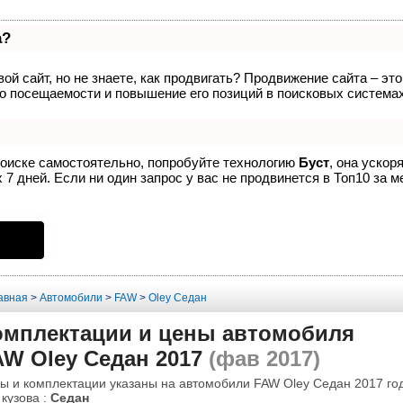
а?
ой сайт, но не знаете, как продвигать? Продвижение сайта – эт
о посещаемости и повышение его позиций в поисковых системах
поиске самостоятельно, попробуйте технологию
Буст
, она ускор
7 дней. Если ни один запрос у вас не продвинется в Топ10 за м
авная
>
Автомобили
>
FAW
>
Oley Седан
омплектации и цены автомобиля
AW Oley Седан 2017
(фав 2017)
ы и комплектации указаны на автомобили FAW Oley Седан 2017 го
 кузова :
Седан