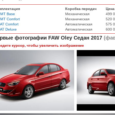
мплектация
Коробка передач
Цена
 MT Base
Механическая
499 0
 MT Comfort
Механическая
520 0
 AT Comfort
Автоматическая
575 0
 AT Deluxe
Автоматическая
600 0
рвые фотографии
FAW Oley Седан 2017
(фав
едите курсор, чтобы увеличить изображение