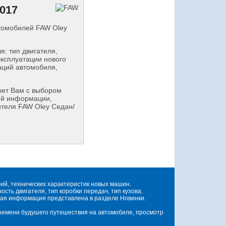
017
втомобилей FAW Oley
: тип двигателя,
эксплуатации нового
аций автомобиля,
ет Вам с выбором
ой информации,
ителя FAW Oley Седан/
й, технических характеристик новых машин.
ть двигателя, тип коробки передач, тип кузова.
ая информация представлена в разделе Новинки.
времени будушего путешествия на автомобиле, просмотр