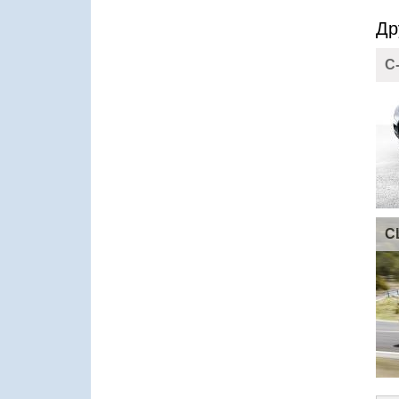
Др
C
C