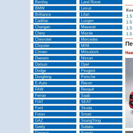
Bentley
Land Rover
BMW
Lexus
Ко
Brilliance
Lifan
1.5
Cadillac
Luxgen
1.5
Changan
Maserati
1.5
Chery
Mazda
1.5
Chevrolet
Mercedes
Пе
Chrysler
MINI
Citroen
Mitsubishi
Нав
Daewoo
Nissan
Datsun
Opel
Dodge
Peugeot
Dongfeng
Porsche
E-Auto
Ravon
FAW
Renault
Ferrari
Saab
FIAT
SEAT
Ford
Skoda
Foton
Smart
GAZ
SsangYong
Geely
Subaru
Genesis
Suzuki