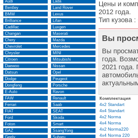
Audi
Lada
Цены и комп
Bentley
Land Rover
2012 года.
BMW
Lexus
Тип кузова :
Brilliance
Lifan
Cadillac
Luxgen
Changan
Maserati
Вы просм
Chery
Mazda
Chevrolet
Mercedes
Вы просма
Chrysler
MINI
года. Возм
Citroen
Mitsubishi
2021 года.
Daewoo
Nissan
Datsun
Opel
автомобиль
Dodge
Peugeot
актуальным
Dongfeng
Porsche
E-Auto
Ravon
FAW
Renault
Комплектация
4x2 Standart
Ferrari
Saab
4x4 Standart
FIAT
SEAT
4x2 Norma
Ford
Skoda
4x4 Norma
Foton
Smart
4x2 Norma220
GAZ
SsangYong
4x4 Norma 220
Geely
Subaru