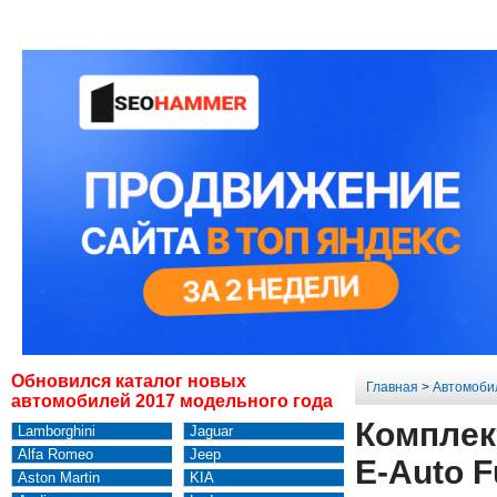
Обновился каталог новых
Главная
>
Автомоби
автомобилей 2017 модельного года
Комплек
Lamborghini
Jaguar
Alfa Romeo
Jeep
E-Auto F
Aston Martin
KIA