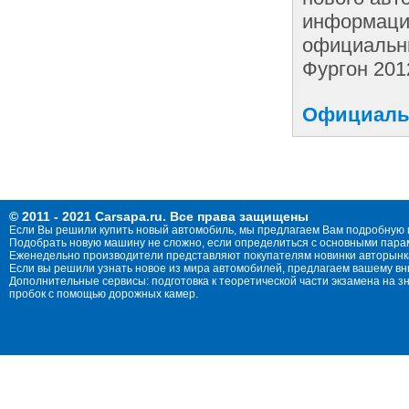
информации
официальны
Фургон 201
Официальн
© 2011 - 2021 Carsapa.ru. Все права защищены
Если Вы решили купить новый автомобиль, мы предлагаем Вам подробную 
Подобрать новую машину не сложно, если определиться с основными параме
Еженедельно производители представляют покупателям новинки авторынка
Если вы решили узнать новое из мира автомобилей, предлагаем вашему в
Дополнительные сервисы: подготовка к теоретической части экзамена на 
пробок с помощью дорожных камер.