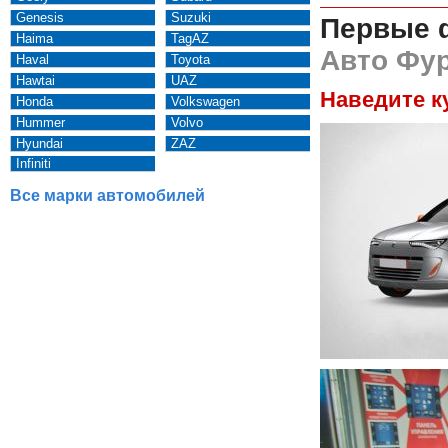
Genesis
Suzuki
Первые 
Haima
TagAZ
Авто Фур
Haval
Toyota
Hawtai
UAZ
Наведите к
Honda
Volkswagen
Hummer
Volvo
Hyundai
ZAZ
Infiniti
Все марки автомобилей