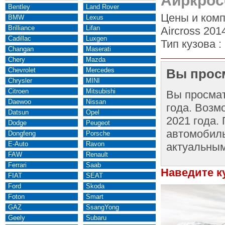
Аиркрос
Bentley
Land Rover
Цены и комп
BMW
Lexus
Brilliance
Lifan
Aircross 201
Cadillac
Luxgen
Тип кузова :
Changan
Maserati
Chery
Mazda
Chevrolet
Mercedes
Вы просм
Chrysler
MINI
Citroen
Mitsubishi
Вы просма
Daewoo
Nissan
года. Возм
Datsun
Opel
2021 года.
Dodge
Peugeot
автомобиль
Dongfeng
Porsche
E-Auto
Ravon
актуальным
FAW
Renault
Ferrari
Saab
Наведите к
FIAT
SEAT
Ford
Skoda
Foton
Smart
GAZ
SsangYong
Geely
Subaru