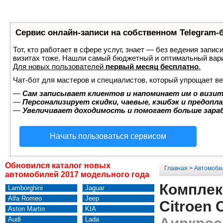
Сервис онлайн-записи на собственном Telegram-
Тот, кто работает в сфере услуг, знает — без ведения запис
визитах тоже. Нашли самый бюджетный и оптимальный вар
Для новых пользователей
первый месяц бесплатно
.
Чат-бот для мастеров и специалистов, который упрощает ве
—
Сам записывает клиентов и напоминает им о визит
—
Персонализирует скидки, чаевые, кэшбэк и предопл
—
Увеличивает доходимость и помогает больше зар
Начать пользоваться сервисом
Обновился каталог новых
Главная
>
Автомоби
автомобилей 2017 модельного года
Комплек
Lamborghini
Jaguar
Alfa Romeo
Jeep
Citroen 
Aston Martin
KIA
Audi
Lada