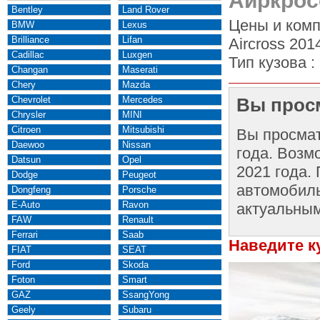
Аиркрос
Bentley
Land Rover
Цены и комп
BMW
Lexus
Brilliance
Lifan
Aircross 201
Cadillac
Luxgen
Тип кузова :
Changan
Maserati
Chery
Mazda
Chevrolet
Mercedes
Вы просм
Chrysler
MINI
Citroen
Mitsubishi
Вы просма
Daewoo
Nissan
года. Возм
Datsun
Opel
2021 года.
Dodge
Peugeot
автомобиль
Dongfeng
Porsche
E-Auto
Ravon
актуальным
FAW
Renault
Ferrari
Saab
Наведите к
FIAT
SEAT
Ford
Skoda
Foton
Smart
GAZ
SsangYong
Geely
Subaru