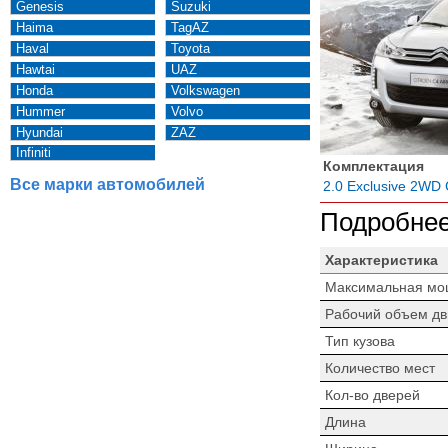
Genesis
Suzuki
Haima
TagAZ
Haval
Toyota
Hawtai
UAZ
Honda
Volkswagen
Hummer
Volvo
Hyundai
ZAZ
Infiniti
Комплектация
Все марки автомобилей
2.0 Exclusive 2WD
Подробнее
Характеристика
Максимальная мо
Рабочий объем дв
Тип кузова
Количество мест
Кол-во дверей
Длина