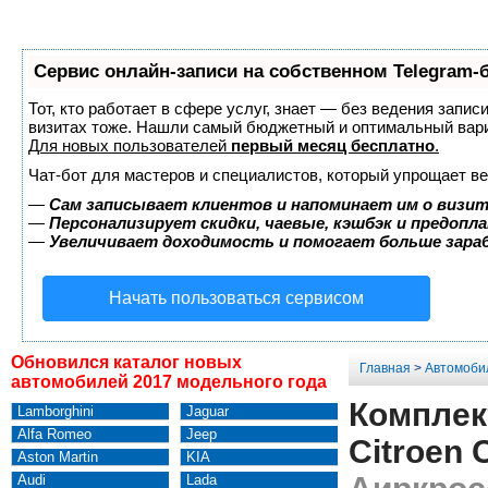
Сервис онлайн-записи на собственном Telegram-
Тот, кто работает в сфере услуг, знает — без ведения запис
визитах тоже. Нашли самый бюджетный и оптимальный вар
Для новых пользователей
первый месяц бесплатно
.
Чат-бот для мастеров и специалистов, который упрощает ве
—
Сам записывает клиентов и напоминает им о визит
—
Персонализирует скидки, чаевые, кэшбэк и предопл
—
Увеличивает доходимость и помогает больше зар
Начать пользоваться сервисом
Обновился каталог новых
Главная
>
Автомоби
автомобилей 2017 модельного года
Комплек
Lamborghini
Jaguar
Alfa Romeo
Jeep
Citroen 
Aston Martin
KIA
Audi
Lada