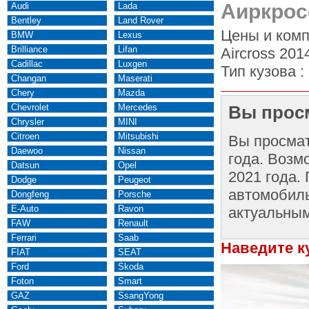
Аиркрос
Audi
Lada
Bentley
Land Rover
Цены и комп
BMW
Lexus
Brilliance
Lifan
Aircross 201
Cadillac
Luxgen
Тип кузова :
Changan
Maserati
Chery
Mazda
Chevrolet
Mercedes
Вы просм
Chrysler
MINI
Citroen
Mitsubishi
Вы просма
Daewoo
Nissan
года. Возм
Datsun
Opel
2021 года.
Dodge
Peugeot
автомобиль
Dongfeng
Porsche
E-Auto
Ravon
актуальным
FAW
Renault
Ferrari
Saab
Наведите к
FIAT
SEAT
Ford
Skoda
Foton
Smart
GAZ
SsangYong