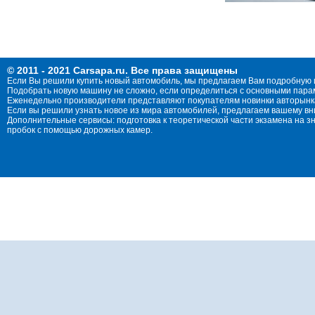
© 2011 - 2021 Carsapa.ru. Все права защищены
Если Вы решили купить новый автомобиль, мы предлагаем Вам подробную 
Подобрать новую машину не сложно, если определиться с основными параме
Еженедельно производители представляют покупателям новинки авторынка
Если вы решили узнать новое из мира автомобилей, предлагаем вашему в
Дополнительные сервисы: подготовка к теоретической части экзамена на 
пробок с помощью дорожных камер.