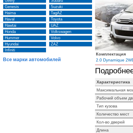
Geely
Subaru
Genesis
Suzuki
Haima
TagAZ
Haval
Toyota
Hawtai
UAZ
Honda
Volkswagen
Hummer
Volvo
Hyundai
ZAZ
Infiniti
Комплектация
Все марки автомобилей
2.0 Dynamique 2W
Подробнее
Характеристика
Максимальная мо
Рабочий объем дв
Тип кузова
Количество мест
Кол-во дверей
Длина