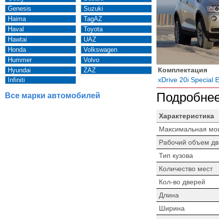
Genesis
Suzuki
Haima
TagAZ
Haval
Toyota
Hawtai
UAZ
Honda
Volkswagen
Hummer
Volvo
Комплектация
Hyundai
ZAZ
xDrive 20i Special E
Infiniti
Подробнее
Все марки автомобилей
Характеристика
Максимальная мо
Рабочий объем дв
Тип кузова
Количество мест
Кол-во дверей
Длина
Ширина