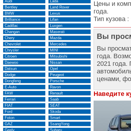
Audi
Lada
Цены и ком
Bentley
Land Rover
года.
BMW
Lexus
Тип кузова :
Brilliance
Lifan
Cadillac
Luxgen
Changan
Maserati
Вы просм
Chery
Mazda
Chevrolet
Mercedes
Вы просма
Chrysler
MINI
года. Возм
Citroen
Mitsubishi
2021 года.
Daewoo
Nissan
Datsun
Opel
автомобиль
Dodge
Peugeot
ценами, фо
Dongfeng
Porsche
E-Auto
Ravon
Наведите к
FAW
Renault
Ferrari
Saab
FIAT
SEAT
Ford
Skoda
Foton
Smart
GAZ
SsangYong
Geely
Subaru