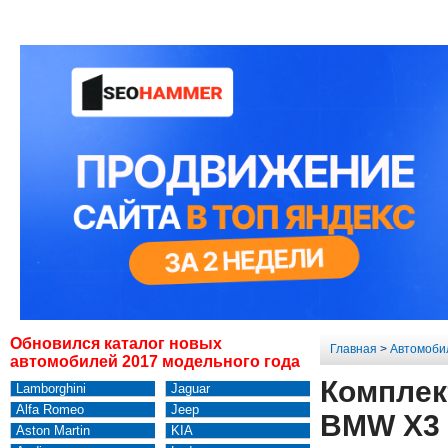
Обновился каталог новых
Главная
>
Автомоби
автомобилей 2017 модельного года
Комплект
Lamborghini
Jaguar
Alfa Romeo
Jeep
BMW X3 
Aston Martin
KIA