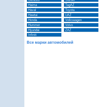
Haima
TagAZ
Haval
Toyota
Hawtai
UAZ
Honda
Volkswagen
Hummer
Volvo
Hyundai
ZAZ
Infiniti
Все марки автомобилей