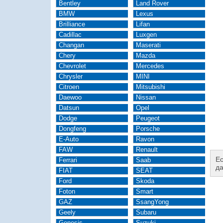
Bentley
Land Rover
BMW
Lexus
Brilliance
Lifan
Cadillac
Luxgen
Changan
Maserati
Chery
Mazda
Chevrolet
Mercedes
Chrysler
MINI
Citroen
Mitsubishi
Daewoo
Nissan
Datsun
Opel
Dodge
Peugeot
Dongfeng
Porsche
E-Auto
Ravon
FAW
Renault
Ес
Ferrari
Saab
д
FIAT
SEAT
Ford
Skoda
Foton
Smart
GAZ
SsangYong
Geely
Subaru
Genesis
Suzuki