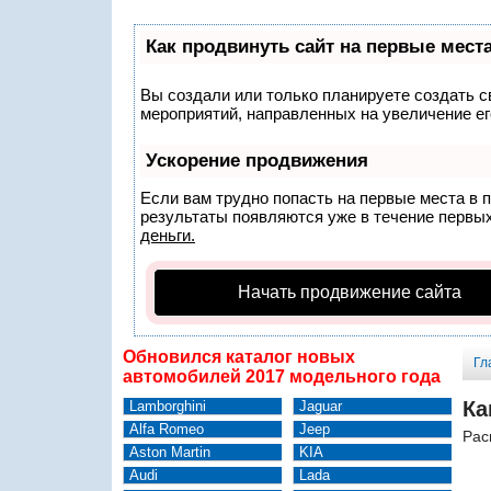
Как продвинуть сайт на первые мест
Вы создали или только планируете создать св
мероприятий, направленных на увеличение ег
Ускорение продвижения
Если вам трудно попасть на первые места в 
результаты появляются уже в течение первых 
деньги.
Начать продвижение сайта
Обновился каталог новых
Гл
автомобилей 2017 модельного года
Ка
Lamborghini
Jaguar
Alfa Romeo
Jeep
Рас
Aston Martin
KIA
Audi
Lada