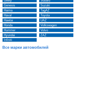
Geely
Subaru
Genesis
Suzuki
Haima
TagAZ
Haval
Toyota
Hawtai
UAZ
Honda
Volkswagen
Hummer
Volvo
Hyundai
ZAZ
Infiniti
Все марки автомобилей