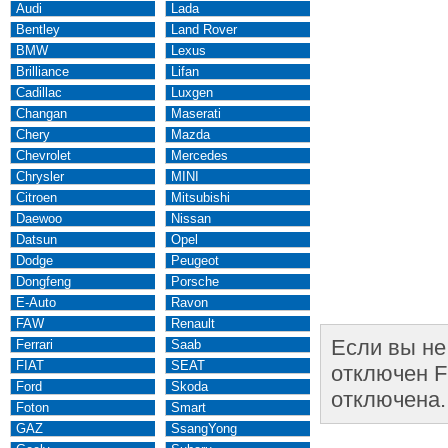
Audi
Lada
Bentley
Land Rover
BMW
Lexus
Brilliance
Lifan
Cadillac
Luxgen
Changan
Maserati
Chery
Mazda
Chevrolet
Mercedes
Chrysler
MINI
Citroen
Mitsubishi
Daewoo
Nissan
Datsun
Opel
Dodge
Peugeot
Dongfeng
Porsche
E-Auto
Ravon
FAW
Renault
Если вы не
Ferrari
Saab
FIAT
SEAT
отключен F
Ford
Skoda
отключена.
Foton
Smart
GAZ
SsangYong