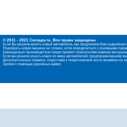
© 2011 - 2021 Carsapa.ru. Все права защищены
Если Вы решили купить новый автомобиль, мы предлагаем Вам подробную 
Подобрать новую машину не сложно, если определиться с основными параме
Еженедельно производители представляют покупателям новинки авторынка
Если вы решили узнать новое из мира автомобилей, предлагаем вашему в
Дополнительные сервисы: подготовка к теоретической части экзамена на 
пробок с помощью дорожных камер.